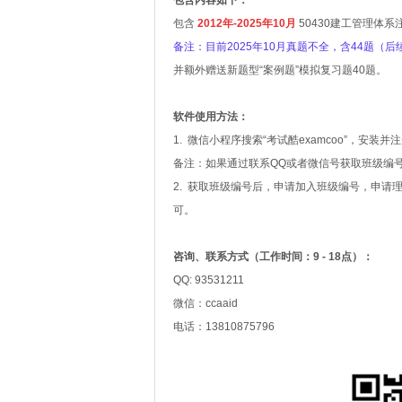
包含内容如下：
包含
2012年-2025年10月
50430建工管理体
备注：目前2025年10月真题不全，含44题（
并额外赠送新题型“案例题”模拟复习题40题。
软件使用方法：
1. 微信小程序搜索“考试酷examcoo”，安装
备注：如果通过联系QQ或者微信号获取班级编号
2. 获取班级编号后，申请加入班级编号，申请
可。
咨询、联系方式（
工作时间：9 - 18点
）：
QQ:
93531211
微信：ccaaid
电话：13810875796