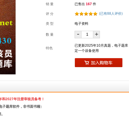
销 量
已售出
167
件
(已有88人评价)
评 分
类 型
电子资料
-
+
数 量
已更新2025年10月真题，电子
特色
定一个设备使用
年和2027年注册审核员备考！
电子题库软件，非书面书籍
）
用。