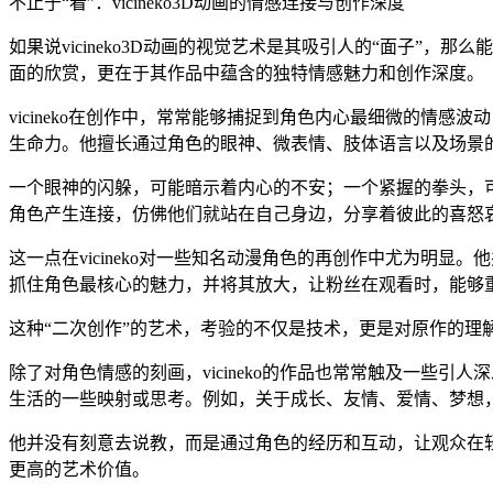
不止于“看”：vicineko3D动画的情感连接与创作深度
如果说vicineko3D动画的视觉艺术是其吸引人的“面子”，
面的欣赏，更在于其作品中蕴含的独特情感魅力和创作深度。
vicineko在创作中，常常能够捕捉到角色内心最细微的情
生命力。他擅长通过角色的眼神、微表情、肢体语言以及场景
一个眼神的闪躲，可能暗示着内心的不安；一个紧握的拳头，
角色产生连接，仿佛他们就站在自己身边，分享着彼此的喜怒
这一点在vicineko对一些知名动漫角色的再创作中尤为明
抓住角色最核心的魅力，并将其放大，让粉丝在观看时，能够
这种“二次创作”的艺术，考验的不仅是技术，更是对原作的理解
除了对角色情感的刻画，vicineko的作品也常常触及一些
生活的一些映射或思考。例如，关于成长、友情、爱情、梦想
他并没有刻意去说教，而是通过角色的经历和互动，让观众在
更高的艺术价值。