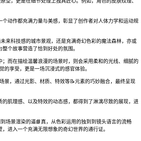
动漫原型，更是在细节处理上独具匠心。例如，角色的皮肤纹理、
一个动作都充满力量与美感，彰显了创作者对人体力学和运动规
是充满未来科技感的城市景观，还是充满奇幻色彩的魔法森林，亦或
为整个故事营造了恰到好处的氛围。
中；而在描绘温馨浪漫的场景时，则会采用柔和的光线、细腻的
是视觉的享受，更是一场沉浸式的感官体验。
和场景，通过光影、材质、特效等📝元素的巧妙融合，最终呈现
质的肌理感、以及特效的动态感，都得到了淋漓尽致的展现，进
精细到场景渲染的逼📘真，从色彩运用的独到到镜头语言的流畅
壁，进入一个充满无限想象的奇幻世界的通行证。