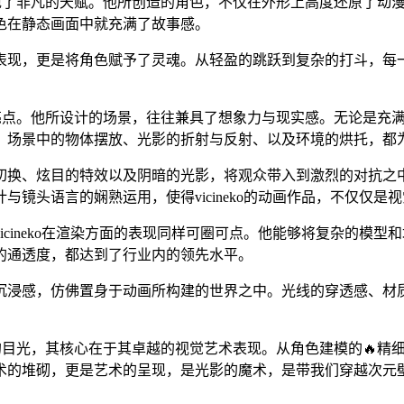
方面展现了非凡的天赋。他所创造的角色，不仅在外形上高度还原了
色在静态画面中就充满了故事感。
表现，更是将角色赋予了灵魂。从轻盈的跳跃到复杂的打斗，每
的另一大亮点。他所设计的场景，往往兼具了想象力与现实感。无论
。场景中的物体摆放、光影的折射与反射、以及环境的烘托，都
头切换、炫目的特效以及阴暗的光影，将观众带入到激烈的对抗之
镜头语言的娴熟运用，使得vicineko的动画作品，不仅仅
cineko在渲染方面的表现同样可圈可点。他能够将复杂的模型
的通透度，都达到了行业内的领先水平。
和沉浸感，仿佛置身于动画所构建的世界之中。光线的穿透感、材
此众多的目光，其核心在于其卓越的视觉艺术表现。从角色建模的🔥
技术的堆砌，更是艺术的呈现，是光影的魔术，是带我们穿越次元