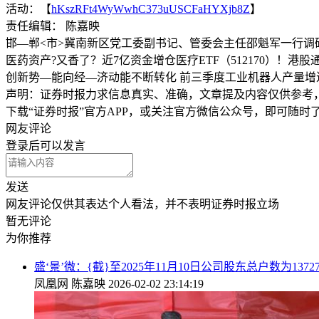
活动：【
hKszRFt4WyWwhC373uUSCFaHYXjb8Z
】
责任编辑： 陈嘉映
邯—郸<市>冀南新区党工委副书记、管委会主任邵魁军一行调
医药资产?又香了？近7亿资金增仓医疗ETF（512170）！港股通
创新势—能向经—济动能不断转化 前三季度工业机器人产量增
声明：证券时报力求信息真实、准确，文章提及内容仅供参考
下载“证券时报”官方APP，或关注官方微信公众号，即可随
网友评论
登录
后可以发言
发送
网友评论仅供其表达个人看法，并不表明证券时报立场
暂无评论
为你推荐
盛‘景’微：{截}至2025年11月10日公司股东总户数为1372
凤凰网
陈嘉映
2026-02-02 23:14:19