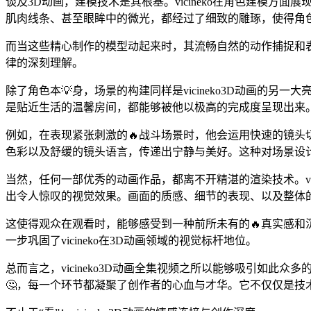
谈及3D动画，建模技术是其根基。vicineko在角色建模
肌肉线条、甚至眼眸中的微光，都经过了细致的雕琢，使得角
而当这些精心制作的模型动起来时，其流畅自然的动作捕捉和
律的深刻理解。
除了角色本💡身，场景的构建同样是vicineko3D动画
是贴近生活的温馨房间，都能够被他以极高的完成度呈现出来
例如，在表现紧张刺激的🔥战斗场景时，他会运用快速的镜
色彩以及舒缓的镜头语言，传递出宁静与美好。这种对场景设计与
当然，任何一部优秀的动画作品，都离不开精湛的渲染技术。vi
出令人惊叹的视觉效果。画面的质感、细节的表现、以及整体
这使得观众在观看时，能够感受到一种前所未有的🔥真实感
一步巩固了vicineko在3D动画领域的视觉标杆地位。
总而言之，vicineko3D动画全集视频之所以能够吸引如
🤔，每一个环节都凝聚了创作者的心血与才华。它不仅仅是