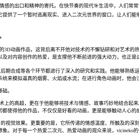
一个情感的出口和精神的寄托。在快节奏的现代🎯生活中，人们常常需
它提供了一个暂时逃离现实、进入二次元世界的窗口，让人们能
。
高质量的3D动画作品，这背后离不开他对技术的不懈钻研和对艺术
以及对内容创作的热爱，是支撑他不断前进的强大动力，也正是这
渲染以及后期合成等各个环节都进行了深入的研究和实践。他能够熟
系统来模拟逼真的烟雾、火焰或水流；在进行角色动画时，他会
基础。
于其技术上的高超，更在于他能够将技术与情感、故事巧妙地结合起
一切都使得他的作品，不仅仅是好看的动画，更是能够触动人心的
于其炫目的视觉效果。更重要的是，它所传递的情感温度、所触及的
象。对于每一个热爱二次元、热爱动画的观众来说，vicinek