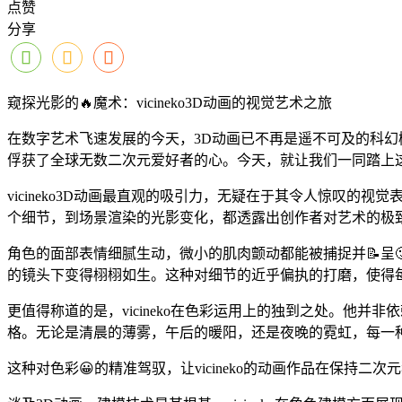
点赞
分享
窥探光影的🔥魔术：vicineko3D动画的视觉艺术之旅
在数字艺术飞速发展的今天，3D动画已不再是遥不可及的科幻概
俘获了全球无数二次元爱好者的心。今天，就让我们一同踏上这场
vicineko3D动画最直观的吸引力，无疑在于其令人惊叹
个细节，到场景渲染的光影变化，都透露出创作者对艺术的极
角色的面部表情细腻生动，微小的肌肉颤动都能被捕捉并📝呈
的镜头下变得栩栩如生。这种对细节的近乎偏执的打磨，使得
更值得称道的是，vicineko在色彩运用上的独到之处。他
格。无论是清晨的薄雾，午后的暖阳，还是夜晚的霓虹，每一
这种对色彩😀的精准驾驭，让vicineko的动画作品在保持