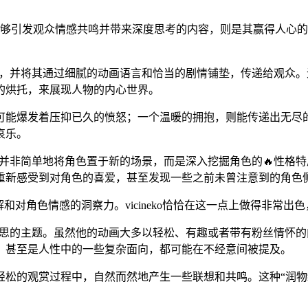
那么能够引发观众情感共鸣并带来深度思考的内容，则是其赢得人心的“
感波动，并将其通过细腻的动画语言和恰当的剧情铺垫，传递给观
的烘托，来展现人物的内心世界。
可能爆发着压抑已久的愤怒；一个温暖的拥抱，则能传递出无尽
哀乐。
显。他并非简单地将角色置于新的场景，而是深入挖掘角色的🔥性
重新感受到对角色的喜爱，甚至发现一些之前未曾注意到的角色
和对角色情感的洞察力。vicineko恰恰在这一点上做得非常
引人深思的主题。虽然他的动画大多以轻松、有趣或者带有粉丝情
，甚至是人性中的一些复杂面向，都可能在不经意间被提及。
轻松的观赏过程中，自然而然地产生一些联想和共鸣。这种“润物